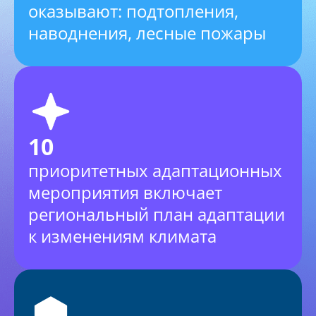
оказывают: подтопления,
наводнения, лесные пожары
10
приоритетных адаптационных
мероприятия включает
региональный план адаптации
к изменениям климата